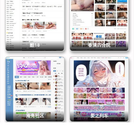
成人社区之一。它既是一个庞大的 成人视频分享平台，也是一个奇妙
的地下社交圈。
如果你想找的是“精致的成人视频网站”，那这里可能会让你失望。但如
果你喜欢粗粝、喜欢探索、喜欢那种未经修饰的真实感，那么草榴就是
一个能让你停不下来的角落。只是要记住，没有邀请码，你就只能隔着
门缝往里瞧。
酷18
春满四合院
海角社区
爱之列车