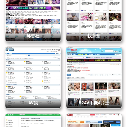
除了成人内容，草榴还有一个特别热闹的 技术讨论区。别被名字骗
了，这里不仅有人讨论硬件、生活经验，偶尔还会冷不丁蹦出一张“巨
大屁股”或者自拍套图。正经话题和不正经内容交织在一起，给人一种
“走在马路上突然被塞了一张小广告”的荒诞感。相比那些经过精心包装
的成人视频网站，草榴的内容显得更真实、随意、接地气。
终音社
快乐堂
为什么大家总会回来？
草榴社区能活 18 年，并不是因为界面漂亮，也不是因为广告少。真正
的原因很简单：
1. 内容够多 —— 无论是亚洲美女套图、经典成人视频，还是欧美成人
大片，每天都有新鲜货；
2. 氛围够真 —— 很多帖子未经修饰，带着一种原生态的野性；
3. 门槛够高 —— 邀请码让论坛形成了半封闭的“情色江湖”，有一种内
部人专属的归属感。
这也解释了为什么 90% 的流量都是回头客。在这里，用户不只是看
客，更像是秘密俱乐部的一员。
AV狼
52AV手機A片王
草榴是中文成人论坛里的活化石
草榴社区（T66Y）是一个典型的 中文情色论坛，它没有光鲜的外表，
却凭借着 2600 万总帖子量、500 万影视资源，成为中文区最有名的