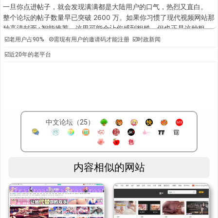
一旦你点进帖子，就会发现满满都是大陆用户的口气，热烈又直白。
整个论坛的帖子数量早已突破 2600 万。如果你习惯了现代视频网站那
种高清封面+智能推荐，这里可能会让你感到粗糙，但也正是这种粗
糙，形成了它独特的气质——一个充满野味的情色社区。
☑️老用户占90% ⛒需现有用户的邀请码才能注册 ☑️时政新闻
☑️近20年的老平台
注册门槛：一张难求的邀请码
草榴不像一般成人视频网站，谁来都能注册。它有一道“江湖门槛”——
邀请码。只有老会员能给你邀请码，没有它，你就只能在外圈看标题，
进不去影视库。很多人把邀请码比作“地下会所的会员卡”，可遇不可
求。
这种限制反而塑造了一种特别的归属感：一旦你拿到了邀请码，就好像
中文论坛（25）
加入了一个只对内部人开放的秘密情色论坛。
草榴影视库：真正的宝藏
说到草榴的核心，一定是 草榴影视库。这个板块目前已经有超过 500
内容相似的网站
万帖子，数量庞大到让人头皮发麻。无论是 成人视频、亚洲色情内
容、欧美 3A 级大作，还是无码影片，几乎应有尽有。更关键的是，这
里分享的很多内容都带有 BT 种子下载，没有套路，没有复杂的会员限
制，下载体验干脆利落。对于喜欢收集影片的朋友来说，这个影视库堪
称是中文互联网最完整的“秘密仓库”。