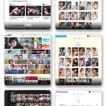
JVID
S1
SOD Create
IDEA POCKET