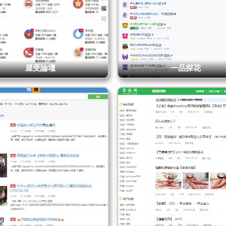
成了“性经验文学馆”。
论坛还有个小功能叫 瀑布流观看模式。点开之后能一次性刷出最新的 1
缩略图齐刷刷蹦出来，像黄油工厂开大门，啥题材都有。你一边往下
喊：停！停！别再放图了！可手指就是停不下来。说白了，这就是让
死，小弟弟后期补刀的设定。
屋受論壇
一品探花
没有邀请码，你只能当游客
要提醒一句，这论坛不像那些路边摊似的随便谁都能混进去。注册需
箱验证。听起来有点装逼，但想想也对。正因为门槛高，所以社区氛
个“老色批互相尊重”的水平。你进不去？那就乖乖当游客看热闹，想
人带你飞。
体验总结：越看越沉，越撸越馋
色花堂就是那种，你第一眼觉得“论坛嘛，老土”，第二眼发现“资源不
已经在瀑布流里滑到凌晨三点还不想睡。它不像某些付费网站那样包
胜在 真、全、杂。
* 想要无码？它有。
* 想要国产原创？它有。
* 想看网友猎艳故事、女优图鉴？它也有。