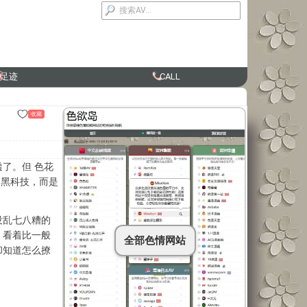
足迹
CALL
收藏
了。但 色花
不是黑科技，而是
没乱七八糟的
，看着比一般
全部色情网站
却知道怎么撩