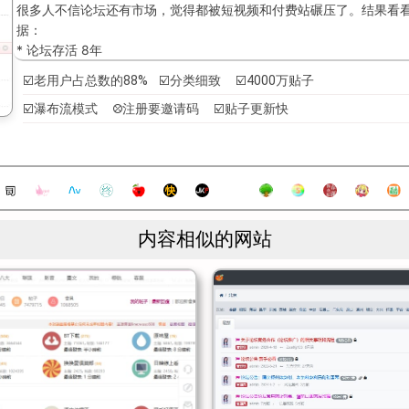
很多人不信论坛还有市场，觉得都被短视频和付费站碾压了。结果看
据：
* 论坛存活 8年
* 累计帖子 4058万+
☑️老用户占总数的88% ☑️分类细致 ☑️4000万贴子
* 注册会员 29.6万
☑️瀑布流模式 ⛒注册要邀请码 ☑️贴子更新快
* 每月访问量 300万，其中 88%是老用户
你品，你细品。这就是传说中的“撸管养老院”。人家不是随便点点就
波还记得回头的，忠诚度高得像老狗。再瞧主页左上角的统计——今
31589，昨日发帖 57432。妈的，我看着这些数字就替楼主们的手
有些人说这论坛不是色花堂，是“码农堂”。
板块多到眼花，帖子多到手软
内容相似的网站
别以为这论坛就是单纯的看片下片。色花堂一共有 47个板块，分类
一样。
* 综合讨论区，居然有 1313万贴子，活脱脱成了黄色知乎。
* 国产原创区，积累了 695万贴子，基本可以看出国人撸友的创作力
本同行了。
更骚的是，这些帖子里并不全是资源。很多时候你点进去发现——哟
自己猎艳人妻的经过，还有人纯粹分享女优照片，甚至单独写点“观影
子看得你热血沸腾，有的看得你怀疑人生。你以为这是个 无码资源站