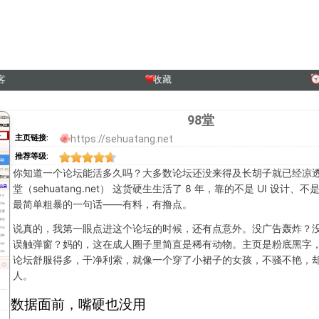
客
收藏
98堂
https://sehuatang.net
主页链接:
推荐等级:
你知道一个论坛能活多久吗？大多数论坛还没来得及长胡子就已经凉透
堂（sehuatang.net） 这货硬生生活了 8 年，靠的不是 UI 设计、
最简单粗暴的一句话——有料，有撸点。
说真的，我第一眼点进这个论坛的时候，还有点意外。没广告轰炸？
误触弹窗？妈的，这在成人圈子里简直是稀有动物。主页是粉底黑字
论坛舒服得多，干净利索，就像一个穿了小裙子的女孩，不骚不艳，
人。
数据面前，嘴硬也没用