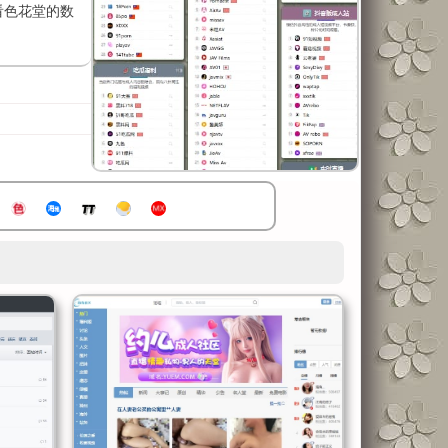
看色花堂的数
走，而是撸完一
日发帖
指关节疼。难怪
细得跟超市货架
已经快赶超日
？居然有人写
体验”。有的帖
，结果偶尔变