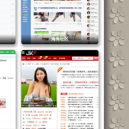
00 个帖子，
滑，一边心里
人眼睛先过劳
海角社区
要邀请码和邮
围能保持在一
发言还得拉个熟
少啊”，第三眼
装精美，但它